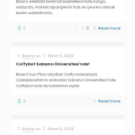
Bizero elektrikli teslimat bisikletlerimizle kargo,
restoran, market siparişlerini hızlı ve çevreci olarak
teslim edebilirsiniz.
0
0
Read more
Bizero
on
Nisan 5, 2023
Coffybot Sabancı Üniversitesi’nde!
Bizero'nun Pika robotları Coffy markasıyla
Caddebostan'ın ardından Sabancı Üniversitesi'nde
Coffybot nicki ile kullanıma açıldı.
0
Read more
Bizero
on
Nisan 5, 2023