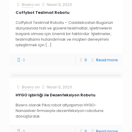
Bizero
on
Nisan 5, 2023
Coffybot Teslimat Robotu
Coffybot Teslimat Robotu – Caddebostan Bugünün
dünyasında hızlı ve güvenli teslimatlar, işletmelerin
başarılı olması için önemli bir faktördür. İşletmeler,
teslimatlarını hızlandırmak ve müşteri deneyimini
iyileştirmek için
[…]
0
0
Read more
Bizero
on
Nisan 5, 2023
HYGO işbirliği ile Dezenfeksiyon Robotu
Bizero olarak Pika robot altyapımızı HYGO-
Nanasilver firmasıyla dezenfeksiyon robotuna
dönüştürdük.
0
0
Read more