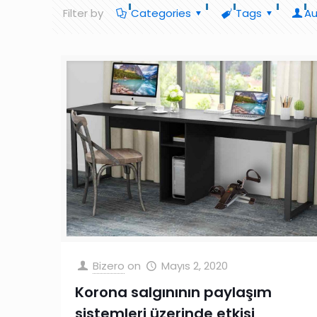
Filter by
Categories
Tags
Au
Bizero
on
Mayıs 2, 2020
Korona salgınının paylaşım
sistemleri üzerinde etkisi